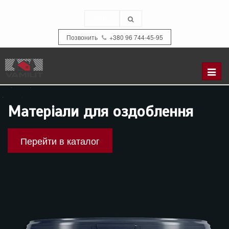
Увійти
Позвонить
+380 96 744-45-95
Refer
to
the
Матеріали для оздоблення
catal
Перейти в каталог