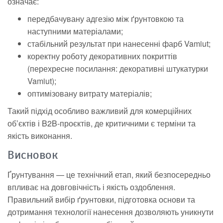
означає:
передбачувану адгезію між ґрунтовкою та
наступними матеріалами;
стабільний результат при нанесенні фарб Vamiut;
коректну роботу декоративних покриттів
(перехресне посилання: декоративні штукатурки
Vamiut);
оптимізовану витрату матеріалів;
Такий підхід особливо важливий для комерційних
об’єктів і B2B-проєктів, де критичними є терміни та
якість виконання.
Висновок
Ґрунтування — це технічний етап, який безпосередньо
впливає на довговічність і якість оздоблення.
Правильний вибір ґрунтовки, підготовка основи та
дотримання технології нанесення дозволяють уникнути