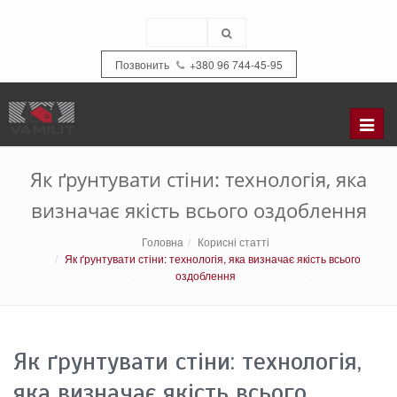
Увійти
Позвонить
+380 96 744-45-95
Refer
to
the
Як ґрунтувати стіни: технологія, яка
catal
визначає якість всього оздоблення
Головна
Корисні статті
Як ґрунтувати стіни: технологія, яка визначає якість всього
оздоблення
Як ґрунтувати стіни: технологія,
яка визначає якість всього