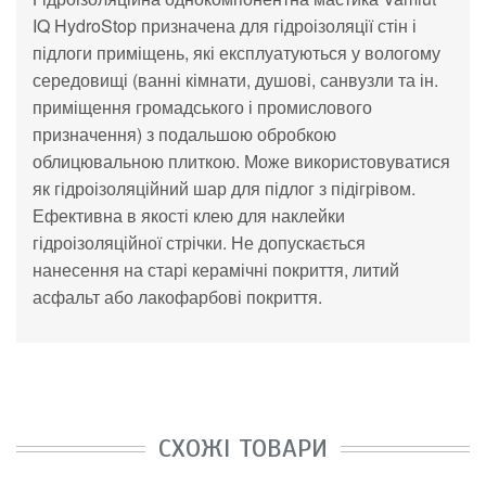
IQ
HydroStop призначена для гідроізоляції стін і
підлоги приміщень, які експлуатуються у
вологому
середовищі (ванні кімнати, душові, санвузли та
ін.
приміщення громадського і промислового
призначення) з
подальшою обробкою
облицювальною плиткою. Може використовуватися
як
гідроізоляційний шар для підлог з
підігрівом.
Ефективна в
якості клею для наклейки
гідроізоляційної стрічки. Не
допускається
нанесення на
старі керамічні покриття, литий
асфальт або лакофарбові покриття.
СХОЖІ ТОВАРИ