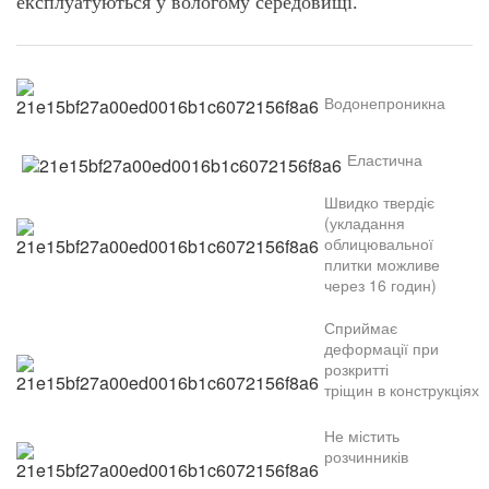
експлуатуються у
вологому середовищі.
В
одонепроникна
Еластична
Швидко твердіє
(укладання
облицювальної
плитки можливе
через 16 годин)
Сприймає
деформації при
розкритті
тріщин
в
конструкціях
Н
е
містить
розчинників