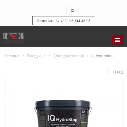
Увійти
Позвонить
+380 96 744-45-95
Refer
to
the
Головна
Продукція
Для гідроізоляції
Iq hydrostop
catal
Назад