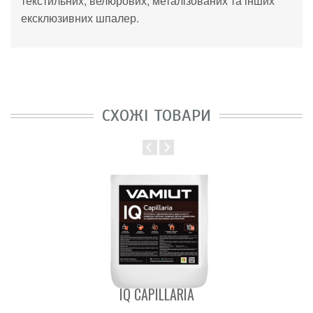
текстильних, велюрових, металізованих та
інших
ексклюзивних шпалер.
СХОЖІ ТОВАРИ
IQ CAPILLARIA