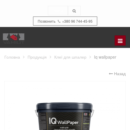
Увійти
Позвонить
+380 96 744-45-95
Refer
to
the
Головна
Продукція
Клеї для шпалер
Iq wallpaper
catal
Назад