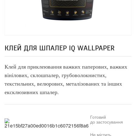
КЛЕЙ ДЛЯ ШПАЛЕР IQ WALLPAPER
Клей для приклеювання важких паперових, важких
вінілових, склошпалер, грубоволокнистих,
текстильних, велюрових, металізованих та
інших
ексклюзивних шпалер.
Г
отовий
до
застосування
Н
е
містить