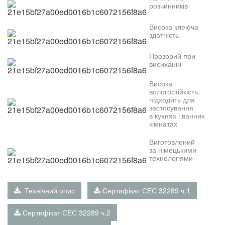
розчинників
В
исока клеюча
здатність
П
розорий при
висиханні
В
исока
вологостійкість,
підходить для
застосування
в
кухнях і ванних
кімнатах
Виготовлений
за
німецькими
технологіями
Технічний опис
Сертифікат СЕС 32289 ч.1
Сертифікат СЕС 32289 ч.2