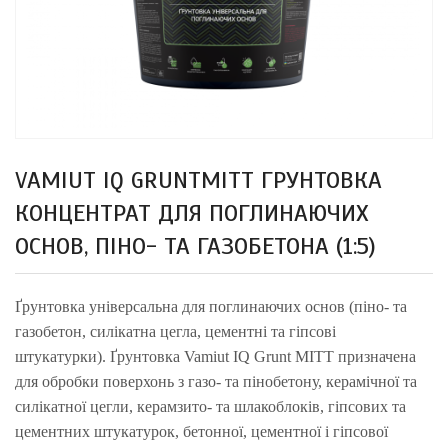
VAMIUT IQ GRUNTMITT ГРУНТОВКА
КОНЦЕНТРАТ ДЛЯ ПОГЛИНАЮЧИХ
ОСНОВ, ПІНО- ТА ГАЗОБЕТОНА (1:5)
Ґрунтовка універсальна для поглинаючих основ (піно- та
газобетон, силікатна цегла, цементні та гіпсові
штукатурки). Ґрунтовка Vamiut IQ Grunt MITT призначена
для обробки поверхонь з газо- та пінобетону, керамічної та
силікатної цегли, керамзито- та шлакоблоків, гіпсових та
цементних штукатурок, бетонної, цементної і гіпсової