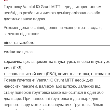
Ґрунтовку Vamiut IQ Grunt MITT перед використанням
необхідно розбавити чистою демінералізованою або
дистильованою водою.
Рекомендоване співвідношення «концентрат : вода»,
залежно від основи:
піно- та газобетон
силікатна цегла
керамічна цегла, цементна штукатурка, гіпсова штукатурк
лист (ГКЛ),
гіпсоволокнистий лист (ГВЛ), цементна стяжка, гіпсова с
Розчин ґрунтовки Vamiut IQ Grunt MITT необхідно
наносити пензлем, валиком або щіткою. Залежно від
стану поверхні ґрунтовка може наноситися в один або
два шари. При нанесенні ґрунтовки в два шари для
першого шару може застосовуватися ґрунтовка більш