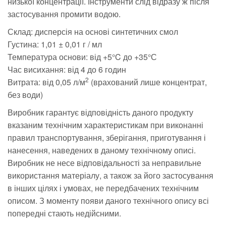
низької концентрації. Інструменти слід відразу ж після
застосування промити водою.
Склад: дисперсія на основі синтетичних смол
Густина: 1,01 ± 0,01 г / мл
Температура основи: від +5°C до +35°С
Час висихання: від 4 до 6 годин
2
Витрата: від 0,05 л/м
(врахований лише концентрат,
без води)
Виробник гарантує відповідність даного продукту
вказаним технічним характеристикам при виконанні
правил транспортування, зберігання, приготування і
нанесення, наведених в даному технічному описі.
Виробник не несе відповідальності за неправильне
використання матеріалу, а також за його застосування
в інших цілях і умовах, не передбачених технічним
описом. З моменту появи даного технічного опису всі
попередні стають недійсними.