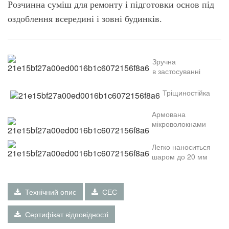
Розчинна суміш для ремонту і підготовки основ під
оздоблення всередині і зовні будинків.
Зручна
в
застосуванні
Т
ріщиностійка
Армована
мікроволокнами
Л
егко наноситься
шаром до
20
мм
Технічний опис
СЕС
Сертифікат відповідності