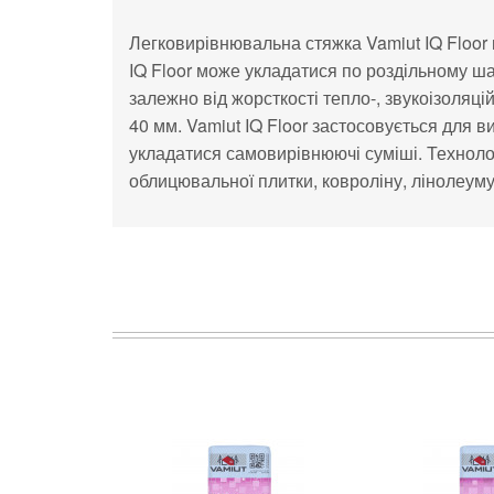
Легковирівнювальна стяжка Vamiut IQ
Floor
IQ
Floor може укладатися по
роздільному шар
залежно від жорсткості тепло-, звукоізоляц
40
мм. Vamiut IQ
Floor застосовується для в
укладатися самовирівнюючі суміші. Технолог
облицювальної плитки, ковроліну, лінолеуму