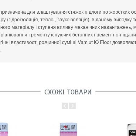
 призначена для влаштування стяжок підлоги по
жорстких о
у (гідроізоляція, тепло-, звукоізоляція), в
даному випадку 
ійного матеріалу і ступеня впливу механічних навантажень,
ирівнювання і ремонту існуючих бетонних і
цементно-піщани
ічні властивості розчинної суміші Vamiut IQ
Floor дозволяют
.
СХОЖІ ТОВАРИ