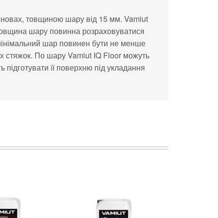
сновах, товщиною шару від 15
мм. Vamiut
товщина шару повинна розраховуватися
 мінімальний шар повинен бути не
менше
х
стяжок. По
шару Vamiut IQ
Floor можуть
ь підготувати її поверхню під укладання