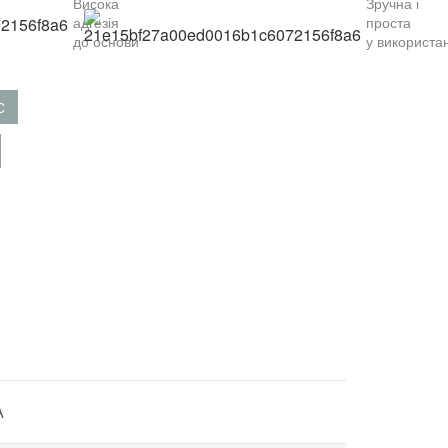
В
исока
Зручна і
адгезія
проста
до
основи
у
використан
С
А