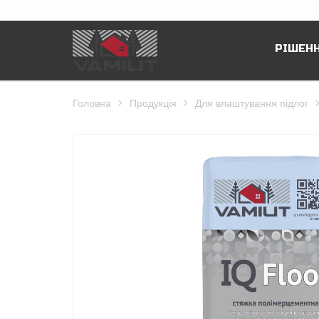
РІШЕНН
Головна
Продукція
Для влаштування підлог