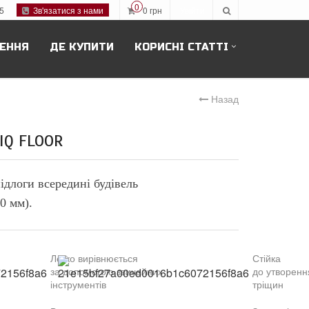
0
5
Зв'язатися з нами
0
грн
Увійти
ЕННЯ
ДЕ КУПИТИ
КОРИСНІ СТАТТІ
Назад
IQ FLOOR
длоги всередині будівель
0
мм).
Л
егко вирівнюється
Стійка
за
допомогою
звичайних
до
утворенн
інструментів
тріщин