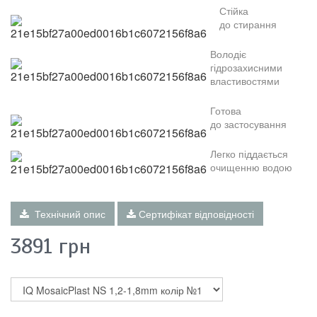
Стійка
до
стирання
Володіє
гідрозахисними
властивостями
Г
отова
до
застосування
Л
егко піддається
очищенню водою
Технічний опис
Сертифікат відповідності
3891
грн