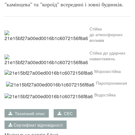
"камінцева" та "короїд" всередині і зовні будинків.
Стійка
до
атмосферних
впливів
Стійка до
ударних
навантажень
Морозостійка
П
аропроникна
я
В
одостійка
Технічний опис
СЕС
Сертифікат відповідності
Мінімальна партія 54шт