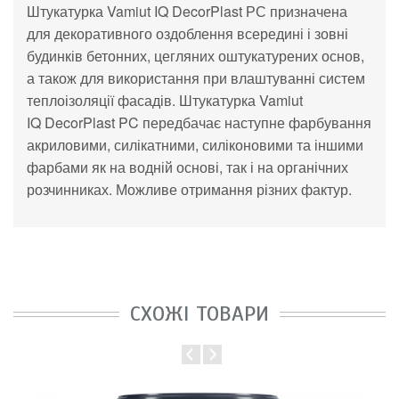
Штукатурка Vamiut IQ
DecorPlast РС
призначена
для декоративного оздоблення всередині і зовні
будинків бетонних, цегляних оштукатурених основ,
а
також для використання при влаштуванні систем
теплоізоляції фасадів. Штукатурка Vamiut
IQ
DecorPlast PC
передбачає наступне фарбування
акриловими, силікатними, силіконовими та
іншими
фарбами як
на
водній основі, так і на
органічних
розчинниках. Можливе отримання різних
фактур.
СХОЖІ ТОВАРИ