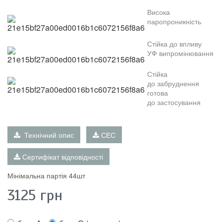
В
исока
паропроникність
Стійка до
впливу
УФ
випромінювання
Стійка
до
забруднення
готова
до
застосування
Технічний опис
СЕС
Сертифікат відповідності
Мінімальна партія 44шт
3125
грн