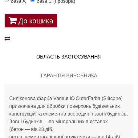
база А
база С (прозора)
До кошика
ОБЛАСТЬ ЗАСТОСУВАННЯ
ГАРАНТІЯ ВИРОБНИКА
Силіконова фарба Vamiut IQ
OuterFarba (Silicone)
призначена для обробки поверхонь будівельних
конструкцій та
елементів всередині і зовні будинків.
Зовні будинків
—
по
мінеральних підставах
(бетон
—
вік 28 діб,
цегла,
цементно-піщані
штукатурки
—
вік 14 діб).