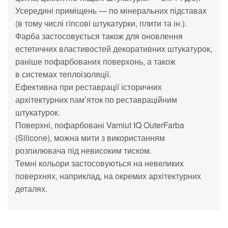
Усередині приміщень
—
по
мінеральних підставах
(в
тому числі гіпсові штукатурки, плити та
ін.).
Фарба застосовується також для оновлення
естетичних властивостей декоративних штукатурок,
раніше пофарбованих поверхонь, а
також
в
системах теплоізоляції.
Ефективна при реставрації історичних
архітектурних пам
’
яток по
реставраційним
штукатурок.
Поверхні, пофарбовані Vamiut IQ
OuterFarba
(Silicone), можна мити з
використанням
розпилювача під невисоким тиском.
Темні кольори застосовуються на
невеликих
поверхнях, наприклад, на
окремих архітектурних
деталях.